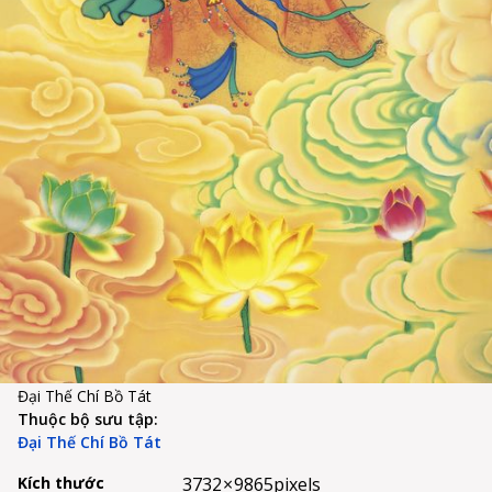
Đại Thế Chí Bồ Tát
Thuộc bộ sưu tập:
Đại Thế Chí Bồ Tát
Kích thước
3732 × 9865
pixels