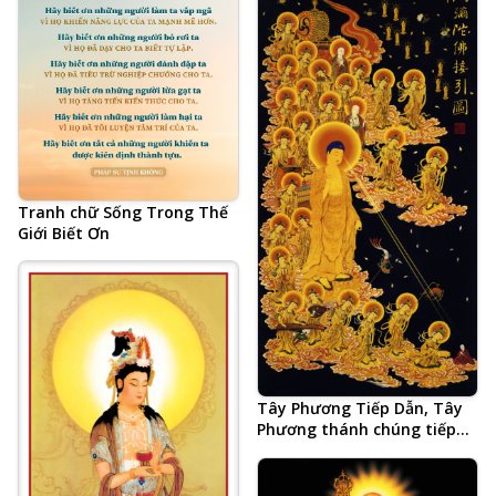
Tranh chữ Sống Trong Thế
Giới Biết Ơn
Tây Phương Tiếp Dẫn, Tây
Phương thánh chúng tiếp
dẫn chúng sinh đến Thế Giới
Cực Lạc, A Di Đà Phật, Quan
Thế Âm Bồ Tát, Đại Thế Chí