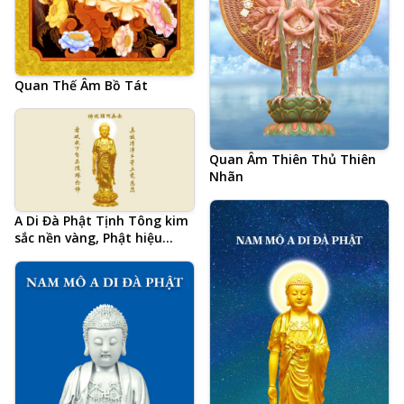
Quan Thế Âm Bồ Tát
Quan Âm Thiên Thủ Thiên
Nhãn
A Di Đà Phật Tịnh Tông kim
sắc nền vàng, Phật hiệu
tiếng Trung và 20 chữ tâm
đắc cả đời học Phật của Hòa
Thượng Tịnh Không, hình
Phật chất lượng cao, kích
thước lớn, ảnh chiều ngang