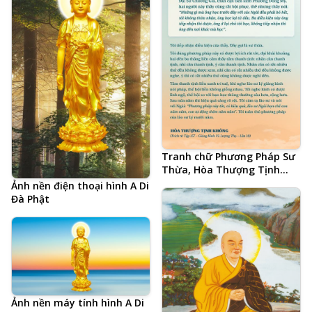
Tranh chữ Phương Pháp Sư
Thừa, Hòa Thượng Tịnh
Không, Lão Cư Sĩ Lý Bỉnh
Ảnh nền điện thoại hình A Di
Nam, bí quyết tu học thành
Đà Phật
tựu
Ảnh nền máy tính hình A Di