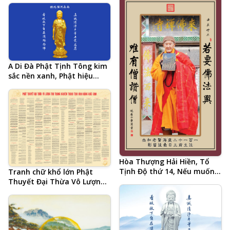
Quan Thế Âm Bồ Tát
đắc cả đời học Phật của Hòa
Thượng Tịnh Không, hình
Phật chất lượng cao, kích
thước lớn, ảnh chiều ngang
A Di Đà Phật Tịnh Tông kim
sắc nền xanh, Phật hiệu
tiếng Trung và 20 chữ tâm
đắc cả đời học Phật của Hòa
Thượng Tịnh Không, hình
Phật chất lượng cao, kích
thước lớn, ảnh chiều ngang
Hòa Thượng Hải Hiền, Tổ
Tịnh Độ thứ 14, Nếu muốn
Tranh chữ khổ lớn Phật
Phật pháp hưng, chỉ có
Thuyết Đại Thừa Vô Lượng
Tăng khen Tăng, pháp ngữ
Thọ Trang Nghiêm Thanh
tiếng Trung
Tịnh Bình Đẳng Giác Kinh
(Âm Hán Văn) do Lão Cư Sĩ
Hạ Liên Cư Hội Tập