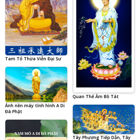
Tam Tổ Thừa Viễn Đại Sư
Quan Thế Âm Bồ Tát
Ảnh nền máy tính hình A Di
Đà Phật
Tây Phương Tiếp Dẫn, Tây