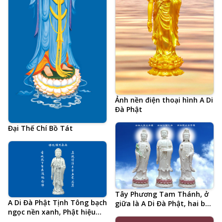
Ảnh nền điện thoại hình A Di
Đà Phật
Đại Thế Chí Bồ Tát
Tây Phương Tam Thánh, ở
A Di Đà Phật Tịnh Tông bạch
giữa là A Di Đà Phật, hai bên
ngọc nền xanh, Phật hiệu
là Đại Thế Chí Bồ Tát và
tiếng Trung và 20 chữ tâm