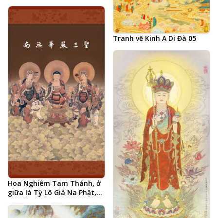
là Đại Thế Chí Bồ Tát và
Quan Thế Âm Bồ Tát
Tranh vẽ Kinh A Di Đà 05
Hoa Nghiêm Tam Thánh, ở
giữa là Tỳ Lô Giá Na Phật,
hai bên là Phổ Hiền Bồ Tát
và Văn Thù Bồ Tát