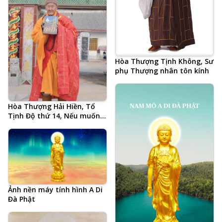
Hòa Thượng Tịnh Không, Sư
phụ Thượng nhân tôn kính
Hòa Thượng Hải Hiền, Tổ
Tịnh Độ thứ 14, Nếu muốn
Phật pháp hưng, chỉ có
Tăng khen Tăng, ảnh chụp
biểu pháp cuối cùng 3 ngày
trước khi tự tại vãng sinh
Ảnh nền máy tính hình A Di
Đà Phật