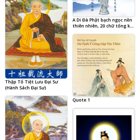
A Di Đà Phật bạch ngọc nền
thiên nhiên, 20 chữ tổng kết
Tâm đắc cả đời học Phật của
Hòa Thượng Tịnh Không,
Tịnh Tông Học Hội AMTB,
Phật hiệu viết tiếng Trung
Thập Tổ Tiệt Lưu Đại Sư
(Hành Sách Đại Sư)
Quote 1