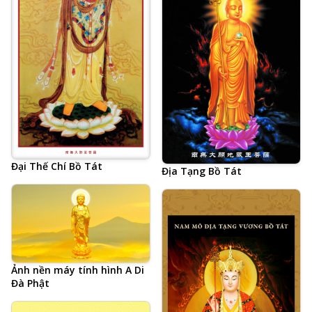
Bồ Tát, 48 đại nguyện của
Phật A Di Đà, vãng sinh Thế
Giới Tây Phương Cực Lạc
Đại Thế Chí Bồ Tát
Địa Tạng Bồ Tát
Ảnh nền máy tính hình A Di
Đà Phật