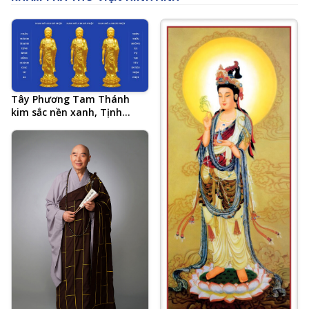
Tây Phương Tam Thánh
kim sắc nền xanh, Tịnh
Tông Học Hội AMTB, 20 chữ
tổng kết Tâm đắc cả đời học
Phật của Hòa Thượng Tịnh
Không, Chân Thành Thanh
Tịnh Bình Đẳng Chánh Giác
Từ Bi, Nhìn Thấu Buông Xả
Tự Tại Tùy Duyên Niệm
Phật