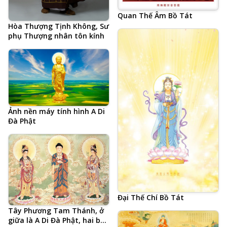
Quan Thế Âm Bồ Tát
Hòa Thượng Tịnh Không, Sư
phụ Thượng nhân tôn kính
Ảnh nền máy tính hình A Di
Đà Phật
Đại Thế Chí Bồ Tát
Tây Phương Tam Thánh, ở
giữa là A Di Đà Phật, hai bên