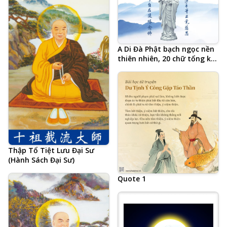
Hạ Liên Cư Hội Tập
A Di Đà Phật bạch ngọc nền
thiên nhiên, 20 chữ tổng kết
Tâm đắc cả đời học Phật của
Hòa Thượng Tịnh Không,
Tịnh Tông Học Hội AMTB,
Phật hiệu viết tiếng Trung
Thập Tổ Tiệt Lưu Đại Sư
(Hành Sách Đại Sư)
Quote 1