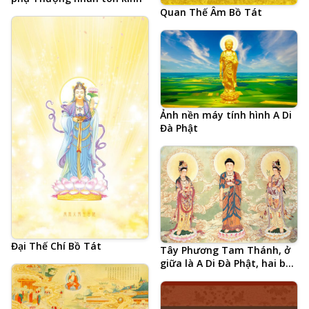
Quan Thế Âm Bồ Tát
Ảnh nền máy tính hình A Di
Đà Phật
Đại Thế Chí Bồ Tát
Tây Phương Tam Thánh, ở
giữa là A Di Đà Phật, hai bên
là Đại Thế Chí Bồ Tát và
Quan Thế Âm Bồ Tát