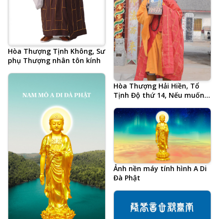
Hòa Thượng Tịnh Không, Sư
phụ Thượng nhân tôn kính
Hòa Thượng Hải Hiền, Tổ
Tịnh Độ thứ 14, Nếu muốn
Phật pháp hưng, chỉ có
Tăng khen Tăng, ảnh chụp
biểu pháp cuối cùng 3 ngày
trước khi tự tại vãng sinh
Ảnh nền máy tính hình A Di
Đà Phật