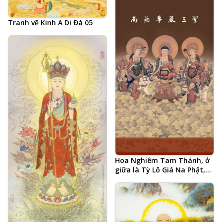
Tranh vẽ Kinh A Di Đà 05
Hoa Nghiêm Tam Thánh, ở
giữa là Tỳ Lô Giá Na Phật,
hai bên là Phổ Hiền Bồ Tát
và Văn Thù Bồ Tát