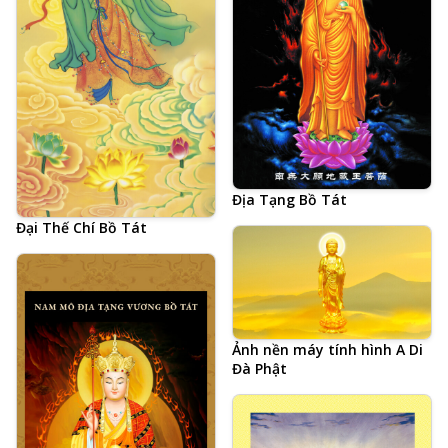
Giới Tây Phương Cực Lạc
Địa Tạng Bồ Tát
Đại Thế Chí Bồ Tát
Ảnh nền máy tính hình A Di
Đà Phật