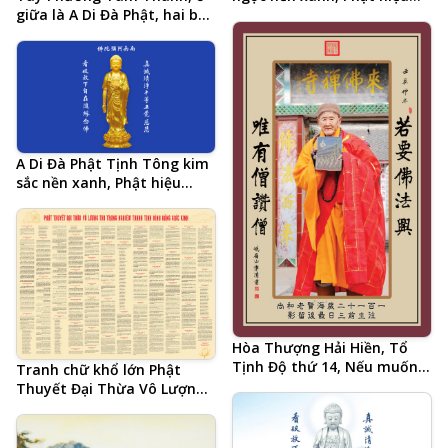
tiếng Trung và 20 chữ tâm
giữa là A Di Đà Phật, hai bên
đắc cả đời học Phật của Hòa
là Đại Thế Chí Bồ Tát và
Thượng Tịnh Không, hình
Quan Thế Âm Bồ Tát
Phật chất lượng cao, kích
thước lớn, ảnh chiều ngang
A Di Đà Phật Tịnh Tông kim
sắc nền xanh, Phật hiệu
tiếng Trung và 20 chữ tâm
đắc cả đời học Phật của Hòa
Thượng Tịnh Không, hình
Phật chất lượng cao, kích
thước lớn, ảnh chiều ngang
Hòa Thượng Hải Hiền, Tổ
Tịnh Độ thứ 14, Nếu muốn
Tranh chữ khổ lớn Phật
Phật pháp hưng, chỉ có
Thuyết Đại Thừa Vô Lượng
Tăng khen Tăng, pháp ngữ
Thọ Trang Nghiêm Thanh
tiếng Trung
Tịnh Bình Đẳng Giác Kinh
(Âm Hán Văn) do Lão Cư Sĩ