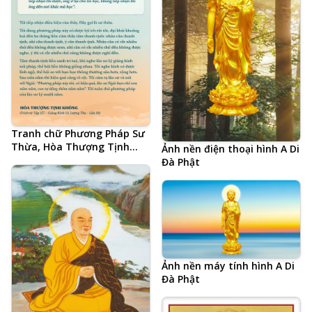
Tranh chữ Phương Pháp Sư
Thừa, Hòa Thượng Tịnh
Ảnh nền điện thoại hình A Di
Không, Lão Cư Sĩ Lý Bỉnh
Đà Phật
Nam, bí quyết tu học thành
tựu
Ảnh nền máy tính hình A Di
Đà Phật