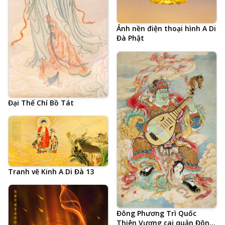
Ảnh nền điện thoại hình A Di
Đà Phật
Đại Thế Chí Bồ Tát
Tranh vẽ Kinh A Di Đà 13
Đông Phương Trì Quốc
Thiên Vương cai quản Đông