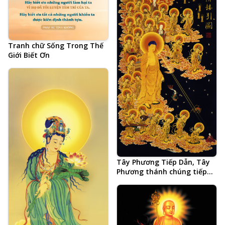
Tranh chữ Sống Trong Thế
Giới Biết Ơn
Tây Phương Tiếp Dẫn, Tây
Phương thánh chúng tiếp
dẫn chúng sinh đến Thế Giới
Cực Lạc, A Di Đà Phật, Quan
Thế Âm Bồ Tát, Đại Thế Chí
Bồ Tát, 48 đại nguyện của
Phật A Di Đà, vãng sinh Thế