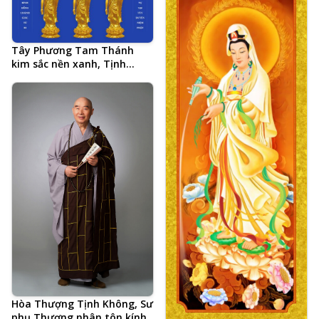
Tây Phương Tam Thánh
kim sắc nền xanh, Tịnh
Tông Học Hội AMTB, 20 chữ
tổng kết Tâm đắc cả đời học
Phật của Hòa Thượng Tịnh
Không, Chân Thành Thanh
Tịnh Bình Đẳng Chánh Giác
Từ Bi, Nhìn Thấu Buông Xả
Tự Tại Tùy Duyên Niệm
Phật
Hòa Thượng Tịnh Không, Sư
phụ Thượng nhân tôn kính