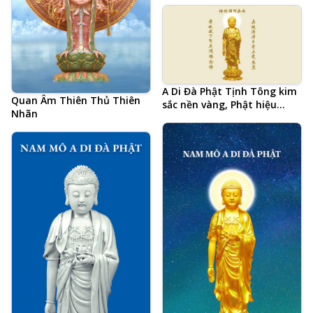
A Di Đà Phật Tịnh Tông kim
Quan Âm Thiên Thủ Thiên
sắc nền vàng, Phật hiệu
Nhãn
tiếng Trung và 20 chữ tâm
đắc cả đời học Phật của Hòa
Thượng Tịnh Không, hình
Phật chất lượng cao, kích
thước lớn, ảnh chiều ngang