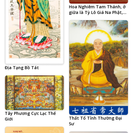
Hoa Nghiêm Tam Thánh, ở
giữa là Tỳ Lô Giá Na Phật,
hai bên là Phổ Hiền Bồ Tát
và Văn Thù Bồ Tát
Địa Tạng Bồ Tát
Tây Phương Cực Lạc Thế
Thất Tổ Tỉnh Thường Đại
Giới
Sư