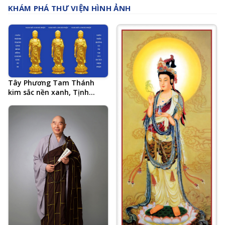
KHÁM PHÁ THƯ VIỆN HÌNH ẢNH
Tây Phương Tam Thánh
kim sắc nền xanh, Tịnh
Tông Học Hội AMTB, 20 chữ
tổng kết Tâm đắc cả đời học
Phật của Hòa Thượng Tịnh
Không, Chân Thành Thanh
Tịnh Bình Đẳng Chánh Giác
Từ Bi, Nhìn Thấu Buông Xả
Tự Tại Tùy Duyên Niệm
Phật