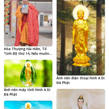
Hòa Thượng Hải Hiền, Tổ
Tịnh Độ thứ 14, Nếu muốn
Phật pháp hưng, chỉ có
Tăng khen Tăng, ảnh chụp
biểu pháp cuối cùng 3 ngày
trước khi tự tại vãng sinh
Ảnh nền điện thoại hình A Di
Đà Phật
Ảnh nền máy tính hình A Di
Đà Phật