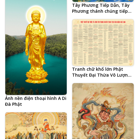
Tây Phương Tiếp Dẫn, Tây
Phương thánh chúng tiếp
dẫn chúng sinh đến Thế Giới
Cực Lạc, A Di Đà Phật, Quan
Thế Âm Bồ Tát, Đại Thế Chí
Bồ Tát, 48 đại nguyện của
Phật A Di Đà, vãng sinh Thế
Giới Tây Phương Cực Lạc
Tranh chữ khổ lớn Phật
Thuyết Đại Thừa Vô Lượng
Thọ Trang Nghiêm Thanh
Tịnh Bình Đẳng Giác Kinh
(Âm Hán Văn) do Lão Cư Sĩ
Ảnh nền điện thoại hình A Di
Hạ Liên Cư Hội Tập
Đà Phật