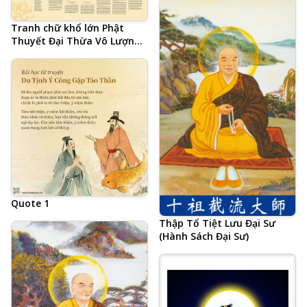
Hòa Thượng Tịnh Không,
Tịnh Tông Học Hội AMTB,
Tranh chữ khổ lớn Phật
Phật hiệu viết tiếng Trung
Thuyết Đại Thừa Vô Lượng
Thọ Trang Nghiêm Thanh
Tịnh Bình Đẳng Giác Kinh
(Âm Hán Văn) do Lão Cư Sĩ
Hạ Liên Cư Hội Tập
Quote 1
Thập Tổ Tiệt Lưu Đại Sư
(Hành Sách Đại Sư)