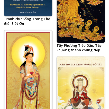
Tranh chữ Sống Trong Thế
Giới Biết Ơn
Tây Phương Tiếp Dẫn, Tây
Phương thánh chúng tiếp
dẫn chúng sinh đến Thế Giới
Cực Lạc, A Di Đà Phật, Quan
Thế Âm Bồ Tát, Đại Thế Chí
Bồ Tát, 48 đại nguyện của
Phật A Di Đà, vãng sinh Thế
Giới Tây Phương Cực Lạc