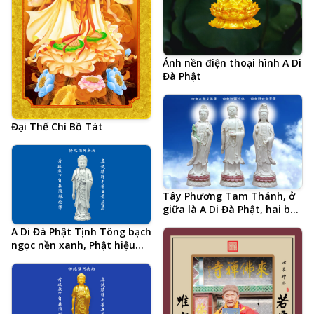
Ảnh nền điện thoại hình A Di
Đà Phật
Đại Thế Chí Bồ Tát
Tây Phương Tam Thánh, ở
giữa là A Di Đà Phật, hai bên
là Đại Thế Chí Bồ Tát và
A Di Đà Phật Tịnh Tông bạch
Quan Thế Âm Bồ Tát
ngọc nền xanh, Phật hiệu
tiếng Trung và 20 chữ tâm
đắc cả đời học Phật của Hòa
Thượng Tịnh Không, hình
Phật chất lượng cao, kích
thước lớn, ảnh chiều ngang