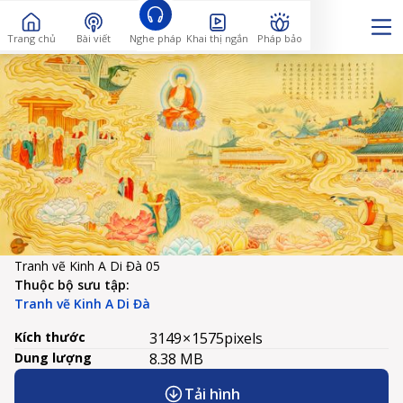
Trang chủ
Bài viết
Nghe pháp
Khai thị ngắn
Pháp bảo
Tranh vẽ Kinh A Di Đà 05
Thuộc bộ sưu tập:
Tranh vẽ Kinh A Di Đà
Kích thước
3149 × 1575
pixels
Dung lượng
8.38 MB
Tải hình