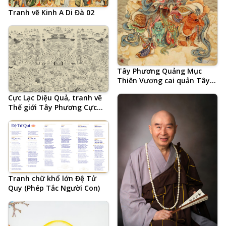
Tranh vẽ Kinh A Di Đà 02
Tây Phương Quảng Mục
Thiên Vương cai quản Tây
Ngưu Hóa Châu
Cực Lạc Diệu Quả, tranh vẽ
Thế giới Tây Phương Cực
Lạc, Tịnh Tông Học Hội
AMTB
Tranh chữ khổ lớn Đệ Tử
Quy (Phép Tắc Người Con)