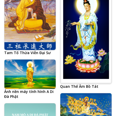
Tam Tổ Thừa Viễn Đại Sư
Quan Thế Âm Bồ Tát
Ảnh nền máy tính hình A Di
Đà Phật