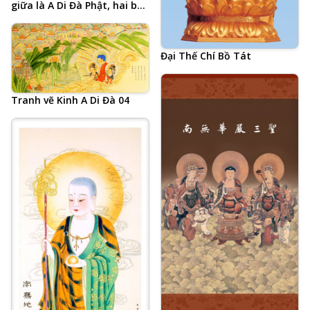
giữa là A Di Đà Phật, hai bên
là Đại Thế Chí Bồ Tát và
Quan Thế Âm Bồ Tát
Đại Thế Chí Bồ Tát
Tranh vẽ Kinh A Di Đà 04