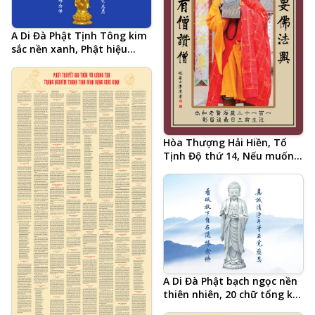
A Di Đà Phật Tịnh Tông kim
sắc nền xanh, Phật hiệu
tiếng Trung và 20 chữ tâm
đắc cả đời học Phật của Hòa
Thượng Tịnh Không, hình
Phật chất lượng cao, kích
thước lớn, ảnh chiều ngang
Hòa Thượng Hải Hiền, Tổ
Tịnh Độ thứ 14, Nếu muốn
Phật pháp hưng, chỉ có
Tăng khen Tăng, pháp ngữ
tiếng Trung
A Di Đà Phật bạch ngọc nền
thiên nhiên, 20 chữ tổng kết
Tâm đắc cả đời học Phật của