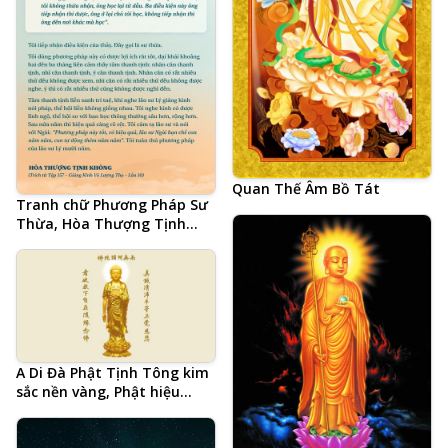
Quan Thế Âm Bồ Tát
Tranh chữ Phương Pháp Sư
Thừa, Hòa Thượng Tịnh
Không, Lão Cư Sĩ Lý Bỉnh
Nam, bí quyết tu học thành
tựu
A Di Đà Phật Tịnh Tông kim
sắc nền vàng, Phật hiệu
tiếng Trung và 20 chữ tâm
đắc cả đời học Phật của Hòa