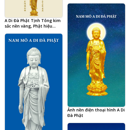
A Di Đà Phật Tịnh Tông kim
sắc nền vàng, Phật hiệu
tiếng Trung và 20 chữ tâm
đắc cả đời học Phật của Hòa
Thượng Tịnh Không, hình
Phật chất lượng cao, kích
thước lớn, ảnh chiều ngang
Ảnh nền điện thoại hình A Di
Đà Phật