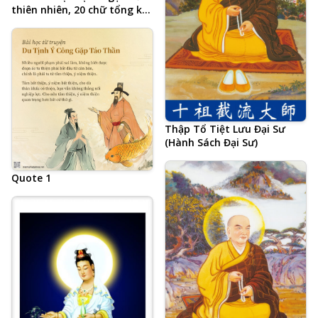
thiên nhiên, 20 chữ tổng kết
Tâm đắc cả đời học Phật của
Hòa Thượng Tịnh Không,
Tịnh Tông Học Hội AMTB,
Phật hiệu viết tiếng Trung
Thập Tổ Tiệt Lưu Đại Sư
(Hành Sách Đại Sư)
Quote 1