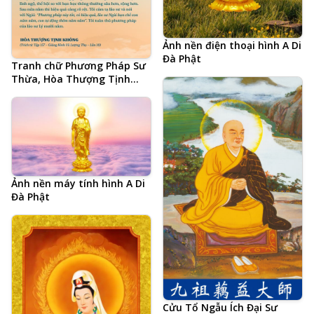
Ảnh nền điện thoại hình A Di
Đà Phật
Tranh chữ Phương Pháp Sư
Thừa, Hòa Thượng Tịnh
Không, Lão Cư Sĩ Lý Bỉnh
Nam, bí quyết tu học thành
tựu
Ảnh nền máy tính hình A Di
Đà Phật
Cửu Tổ Ngẫu Ích Đại Sư