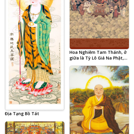
Hoa Nghiêm Tam Thánh, ở
giữa là Tỳ Lô Giá Na Phật,
hai bên là Phổ Hiền Bồ Tát
và Văn Thù Bồ Tát
Địa Tạng Bồ Tát