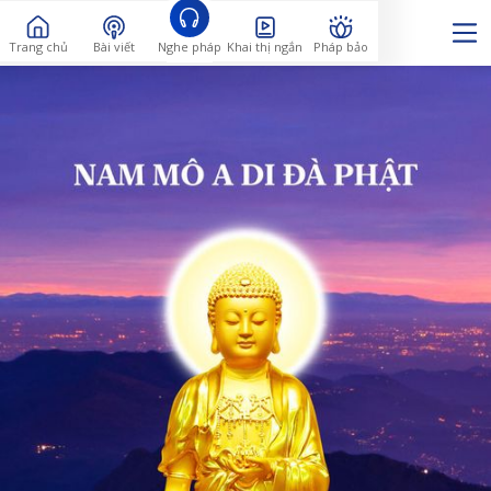
Trang chủ
Bài viết
Nghe pháp
Khai thị ngắn
Pháp bảo