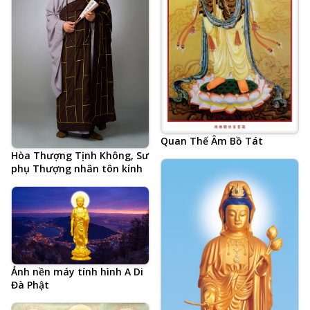
Từ Bi, Nhìn Thấu Buông Xả
Tự Tại Tùy Duyên Niệm
Phật
Quan Thế Âm Bồ Tát
Hòa Thượng Tịnh Không, Sư
phụ Thượng nhân tôn kính
Ảnh nền máy tính hình A Di
Đà Phật