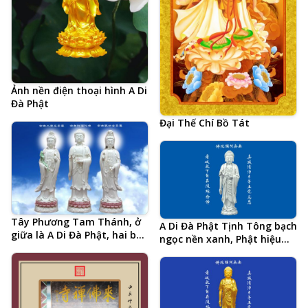
Ảnh nền điện thoại hình A Di
Đà Phật
Đại Thế Chí Bồ Tát
Tây Phương Tam Thánh, ở
A Di Đà Phật Tịnh Tông bạch
giữa là A Di Đà Phật, hai bên
ngọc nền xanh, Phật hiệu
là Đại Thế Chí Bồ Tát và
tiếng Trung và 20 chữ tâm
Quan Thế Âm Bồ Tát
đắc cả đời học Phật của Hòa
Thượng Tịnh Không, hình
Phật chất lượng cao, kích
thước lớn, ảnh chiều ngang