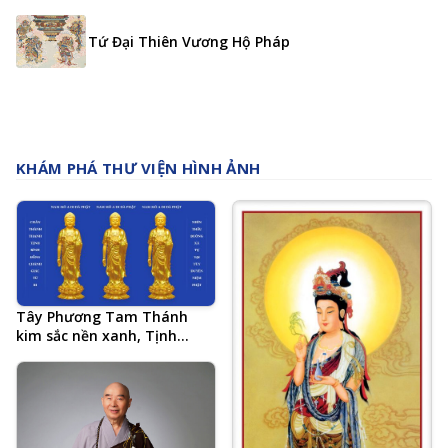
Tứ Đại Thiên Vương Hộ Pháp
KHÁM PHÁ THƯ VIỆN HÌNH ẢNH
Tây Phương Tam Thánh
kim sắc nền xanh, Tịnh
Tông Học Hội AMTB, 20 chữ
tổng kết Tâm đắc cả đời học
Phật của Hòa Thượng Tịnh
Không, Chân Thành Thanh
Tịnh Bình Đẳng Chánh Giác