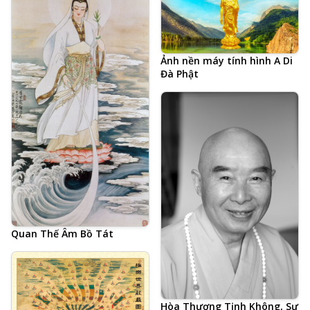
Ảnh nền máy tính hình A Di
Đà Phật
Quan Thế Âm Bồ Tát
Hòa Thượng Tịnh Không, Sư