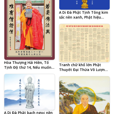
A Di Đà Phật Tịnh Tông kim
sắc nền xanh, Phật hiệu
tiếng Trung và 20 chữ tâm
đắc cả đời học Phật của Hòa
Thượng Tịnh Không, hình
Phật chất lượng cao, kích
thước lớn, ảnh chiều ngang
Hòa Thượng Hải Hiền, Tổ
Tranh chữ khổ lớn Phật
Tịnh Độ thứ 14, Nếu muốn
Thuyết Đại Thừa Vô Lượng
Phật pháp hưng, chỉ có
Thọ Trang Nghiêm Thanh
Tăng khen Tăng, pháp ngữ
Tịnh Bình Đẳng Giác Kinh
tiếng Trung
(Âm Hán Văn) do Lão Cư Sĩ
Hạ Liên Cư Hội Tập
A Di Đà Phật bạch ngọc nền