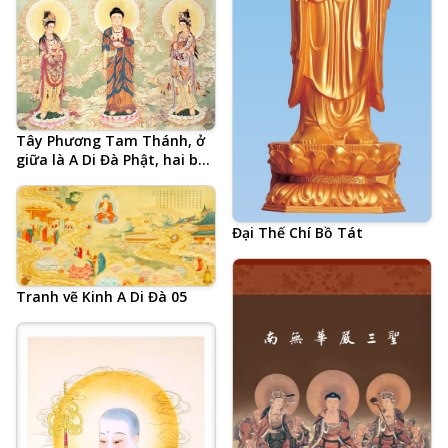
Tây Phương Tam Thánh, ở
giữa là A Di Đà Phật, hai bên
là Đại Thế Chí Bồ Tát và
Quan Thế Âm Bồ Tát
Đại Thế Chí Bồ Tát
Tranh vẽ Kinh A Di Đà 05