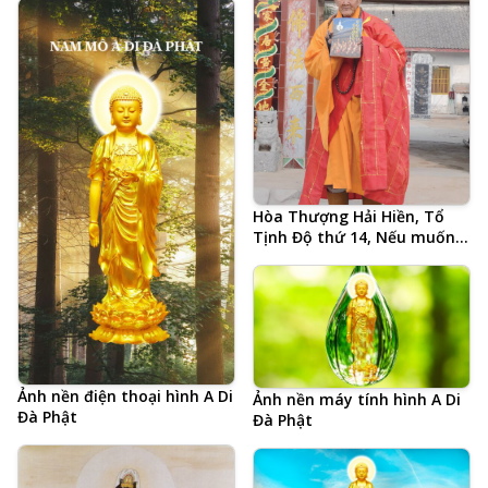
Hòa Thượng Hải Hiền, Tổ
Tịnh Độ thứ 14, Nếu muốn
Phật pháp hưng, chỉ có
Tăng khen Tăng, ảnh chụp
biểu pháp cuối cùng 3 ngày
trước khi tự tại vãng sinh
Ảnh nền điện thoại hình A Di
Ảnh nền máy tính hình A Di
Đà Phật
Đà Phật