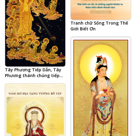
Tranh chữ Sống Trong Thế
Giới Biết Ơn
Tây Phương Tiếp Dẫn, Tây
Phương thánh chúng tiếp
dẫn chúng sinh đến Thế Giới
Cực Lạc, A Di Đà Phật, Quan
Thế Âm Bồ Tát, Đại Thế Chí
Bồ Tát, 48 đại nguyện của
Phật A Di Đà, vãng sinh Thế
Giới Tây Phương Cực Lạc