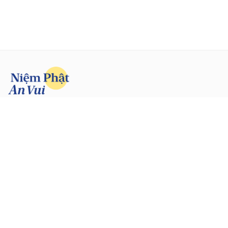
Trong Phật có đại an vui, vì an vui mà đến học Phật.
Facebook
YouTube
TikTok
Công ty TNHH Thanh Tịnh An Vui
Mã số thuế: 0318627000
Địa chỉ: 56 Nguyễn Đình Chiểu, Phường Đa Kao, Quận 1, TP. Hồ Chí Minh
Email: addp@niemphatanvui.vn | Hotline: 034‑850‑3880