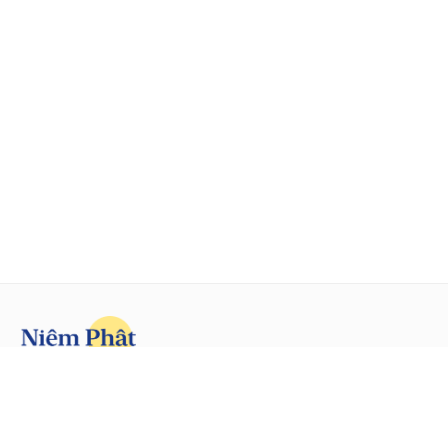
Trong Phật có đại an vui, vì an vui mà đến học Phật.
Facebook
YouTube
TikTok