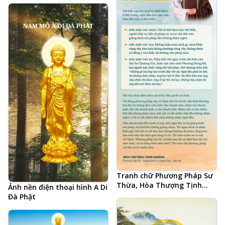
Tranh chữ Phương Pháp Sư
Thừa, Hòa Thượng Tịnh
Ảnh nền điện thoại hình A Di
Không, Lão Cư Sĩ Lý Bỉnh
Đà Phật
Nam, bí quyết tu học thành
tựu