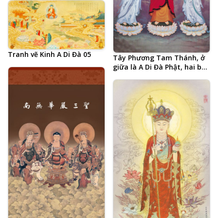
Tranh vẽ Kinh A Di Đà 05
Tây Phương Tam Thánh, ở
giữa là A Di Đà Phật, hai bên
là Đại Thế Chí Bồ Tát và
Quan Thế Âm Bồ Tát