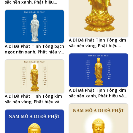
sắc nền xanh, Phật hiệu
tiếng Trung 南無阿彌陀佛
Nam Mô A Di Đà Phật, hình
Phật chất lượng cao, kích
thước lớn
A Di Đà Phật Tịnh Tông kim
sắc nền vàng, Phật hiệu
A Di Đà Phật Tịnh Tông bạch
tiếng Trung 南無阿彌陀佛
ngọc nền xanh, Phật hiệu và
Nam Mô A Di Đà Phật, hình
20 chữ tâm đắc cả đời học
Phật chất lượng cao, kích
Phật của Hòa Thượng Tịnh
thước lớn
Không, hình Phật chất lượng
cao, kích thước lớn, ảnh
chiều ngang
A Di Đà Phật Tịnh Tông kim
sắc nền xanh, Phật hiệu và
A Di Đà Phật Tịnh Tông kim
20 chữ tâm đắc cả đời học
sắc nền vàng, Phật hiệu và
Phật của Hòa Thượng Tịnh
20 chữ tâm đắc cả đời học
Không, hình Phật chất lượng
Phật của Hòa Thượng Tịnh
cao, kích thước lớn, ảnh
Không, hình Phật chất lượng
chiều ngang
cao, kích thước lớn, ảnh
chiều ngang