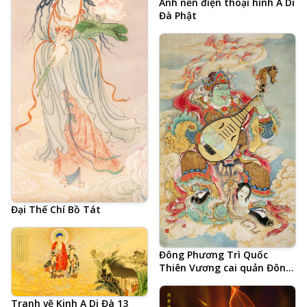
Ảnh nền điện thoại hình A Di
Đà Phật
Đại Thế Chí Bồ Tát
Đông Phương Trì Quốc
Thiên Vương cai quản Đông
Thắng Thần Châu
Tranh vẽ Kinh A Di Đà 13