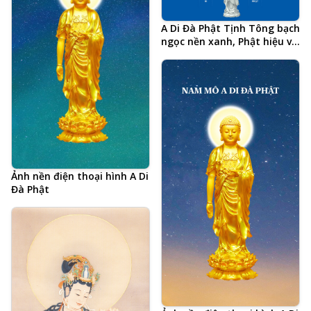
A Di Đà Phật Tịnh Tông bạch
ngọc nền xanh, Phật hiệu và
20 chữ tâm đắc cả đời học
Phật của Hòa Thượng Tịnh
Không, hình Phật chất lượng
cao, kích thước lớn, ảnh
chiều ngang
Ảnh nền điện thoại hình A Di
Đà Phật