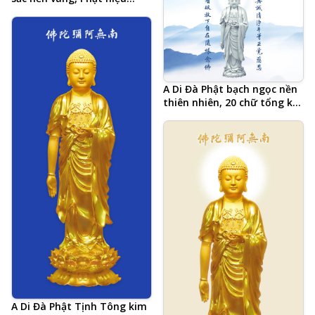
Phật chất lượng cao, kích
tiếng Trung và 20 chữ tâm
thước lớn
đắc cả đời học Phật của Hòa
Thượng Tịnh Không, hình
Phật chất lượng cao, kích
thước lớn, ảnh chiều ngang
A Di Đà Phật bạch ngọc nền
thiên nhiên, 20 chữ tổng kết
Tâm đắc cả đời học Phật của
Hòa Thượng Tịnh Không,
Tịnh Tông Học Hội AMTB,
Phật hiệu viết tiếng Trung
A Di Đà Phật Tịnh Tông kim