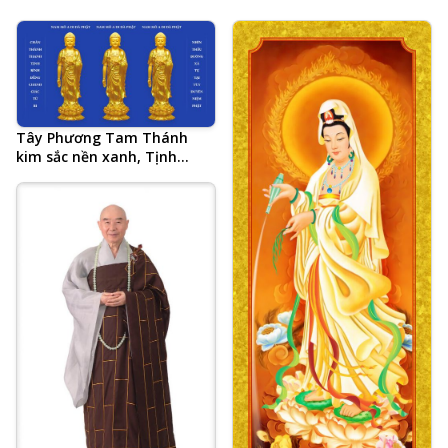
Tây Phương Tam Thánh
kim sắc nền xanh, Tịnh
Tông Học Hội AMTB, 20 chữ
tổng kết Tâm đắc cả đời học
Phật của Hòa Thượng Tịnh
Không, Chân Thành Thanh
Tịnh Bình Đẳng Chánh Giác
Từ Bi, Nhìn Thấu Buông Xả
Tự Tại Tùy Duyên Niệm
Phật