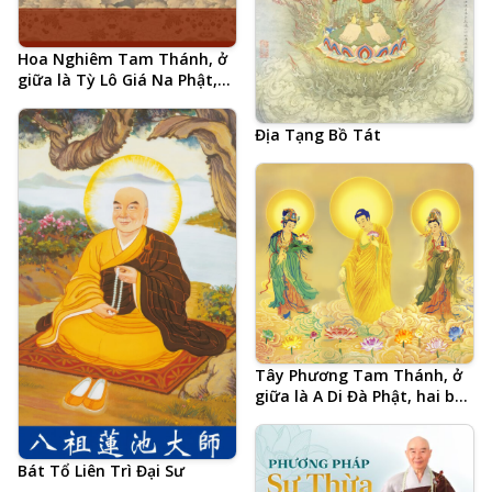
Hoa Nghiêm Tam Thánh, ở
giữa là Tỳ Lô Giá Na Phật,
hai bên là Phổ Hiền Bồ Tát
và Văn Thù Bồ Tát
Địa Tạng Bồ Tát
Tây Phương Tam Thánh, ở
giữa là A Di Đà Phật, hai bên
là Đại Thế Chí Bồ Tát và
Quan Thế Âm Bồ Tát
Bát Tổ Liên Trì Đại Sư