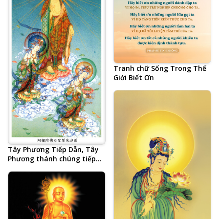
Tranh chữ Sống Trong Thế
Giới Biết Ơn
Tây Phương Tiếp Dẫn, Tây
Phương thánh chúng tiếp
dẫn chúng sinh đến Thế Giới
Cực Lạc, A Di Đà Phật, Quan
Thế Âm Bồ Tát, Đại Thế Chí
Bồ Tát, 48 đại nguyện của
Phật A Di Đà, vãng sinh Thế
Giới Tây Phương Cực Lạc