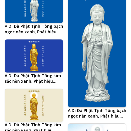
A Di Đà Phật Tịnh Tông bạch
ngọc nền xanh, Phật hiệu
tiếng Trung và 20 chữ tâm
đắc cả đời học Phật của Hòa
Thượng Tịnh Không, hình
Phật chất lượng cao, kích
thước lớn, ảnh chiều ngang
A Di Đà Phật Tịnh Tông kim
sắc nền xanh, Phật hiệu
tiếng Trung và 20 chữ tâm
đắc cả đời học Phật của Hòa
Thượng Tịnh Không, hình
Phật chất lượng cao, kích
thước lớn, ảnh chiều ngang
A Di Đà Phật Tịnh Tông bạch
ngọc nền xanh, Phật hiệu
tiếng Trung 南無阿彌陀佛
A Di Đà Phật Tịnh Tông kim
Nam Mô A Di Đà Phật, hình
sắc nền vàng, Phật hiệu