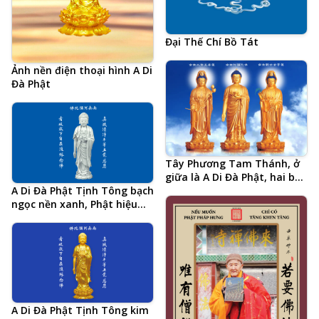
Đại Thế Chí Bồ Tát
Ảnh nền điện thoại hình A Di
Đà Phật
Tây Phương Tam Thánh, ở
giữa là A Di Đà Phật, hai bên
A Di Đà Phật Tịnh Tông bạch
là Đại Thế Chí Bồ Tát và
ngọc nền xanh, Phật hiệu
Quan Thế Âm Bồ Tát
tiếng Trung và 20 chữ tâm
đắc cả đời học Phật của Hòa
Thượng Tịnh Không, hình
Phật chất lượng cao, kích
thước lớn, ảnh chiều ngang
A Di Đà Phật Tịnh Tông kim