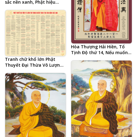
sắc nền xanh, Phật hiệu
tiếng Trung và 20 chữ tâm
đắc cả đời học Phật của Hòa
Thượng Tịnh Không, hình
Phật chất lượng cao, kích
thước lớn, ảnh chiều ngang
Hòa Thượng Hải Hiền, Tổ
Tịnh Độ thứ 14, Nếu muốn
Phật pháp hưng, chỉ có
Tranh chữ khổ lớn Phật
Tăng khen Tăng, ghi chú
Thuyết Đại Thừa Vô Lượng
tiếng Việt
Thọ Trang Nghiêm Thanh
Tịnh Bình Đẳng Giác Kinh
(Âm Hán Văn) do Lão Cư Sĩ
Hạ Liên Cư Hội Tập