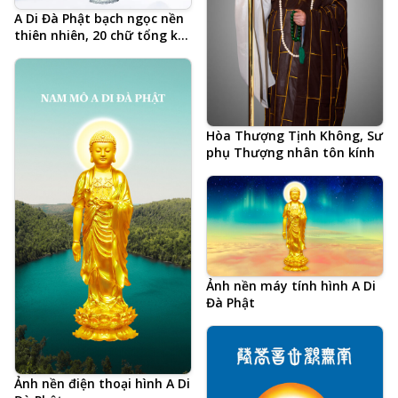
A Di Đà Phật bạch ngọc nền
thiên nhiên, 20 chữ tổng kết
Tâm đắc cả đời học Phật của
Hòa Thượng Tịnh Không,
Tịnh Tông Học Hội AMTB,
Phật hiệu viết tiếng Trung
Hòa Thượng Tịnh Không, Sư
phụ Thượng nhân tôn kính
Ảnh nền máy tính hình A Di
Đà Phật
Ảnh nền điện thoại hình A Di