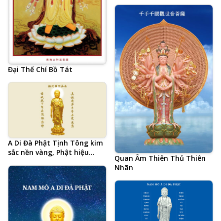
Đại Thế Chí Bồ Tát
A Di Đà Phật Tịnh Tông kim
sắc nền vàng, Phật hiệu
Quan Âm Thiên Thủ Thiên
tiếng Trung và 20 chữ tâm
Nhãn
đắc cả đời học Phật của Hòa
Thượng Tịnh Không, hình
Phật chất lượng cao, kích
thước lớn, ảnh chiều ngang