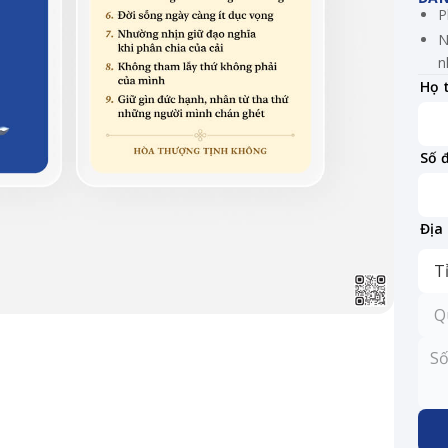
P
N
n
Họ 
Số 
Địa