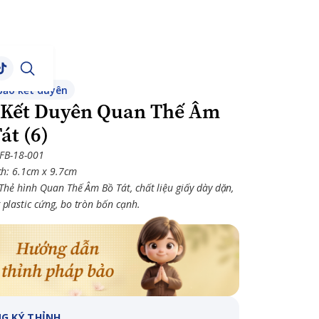
bảo kết duyên
 Kết Duyên Quan Thế Âm
át (6)
 FB-18-001
ch: 6.1cm x 9.7cm
 Thẻ hình Quan Thế Âm Bồ Tát, chất liệu giấy dày dặn,
plastic cứng, bo tròn bốn cạnh.
G KÝ THỈNH