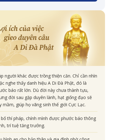
úp người khác được trồng thiện căn. Chỉ cần nhìn
ặc nghe thấy danh hiệu A Di Đà Phật, đó là
ước báo rất lớn. Dù đời này chưa thành tựu,
ưng đời sau gặp duyên lành, hạt giống đạo sẽ
y mầm, giúp họ vãng sinh thế giới Cực Lạc.
 bố thí pháp, chính mình được phước báo thông
nh, trí tuệ tăng trưởng.
u bình an cho bản thân và gia đình nhờ công