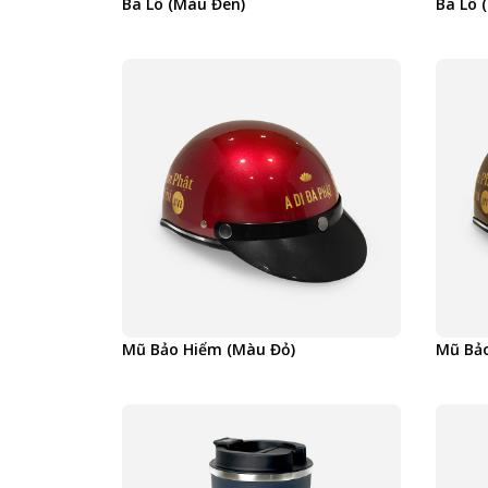
Ba Lô (Màu Đen)
Ba Lô 
Mũ Bảo Hiểm (Màu Đỏ)
Mũ Bả