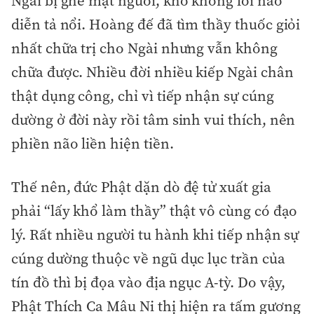
Ngài bị ghẻ mặt người, khổ không lời nào
diễn tả nổi. Hoàng đế đã tìm thầy thuốc giỏi
nhất chữa trị cho Ngài nhưng vẫn không
chữa được. Nhiều đời nhiều kiếp Ngài chân
thật dụng công, chỉ vì tiếp nhận sự cúng
dường ở đời này rồi tâm sinh vui thích, nên
phiền não liền hiện tiền.
Thế nên, đức Phật dặn dò đệ tử xuất gia
phải “lấy khổ làm thầy” thật vô cùng có đạo
lý. Rất nhiều người tu hành khi tiếp nhận sự
cúng dường thuộc về ngũ dục lục trần của
tín đồ thì bị đọa vào địa ngục A-tỳ. Do vậy,
Phật Thích Ca Mâu Ni thị hiện ra tấm gương