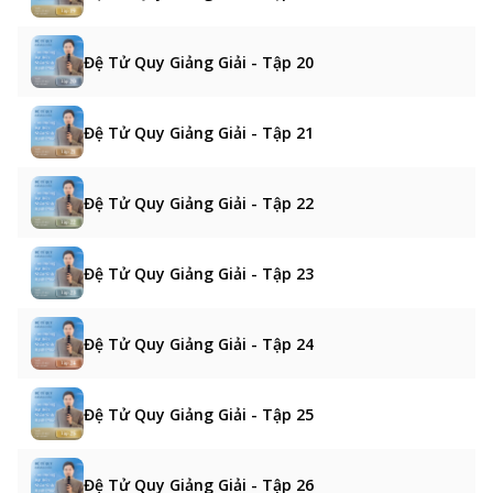
Đệ Tử Quy Giảng Giải - Tập 20
Đệ Tử Quy Giảng Giải - Tập 21
Đệ Tử Quy Giảng Giải - Tập 22
Đệ Tử Quy Giảng Giải - Tập 23
Đệ Tử Quy Giảng Giải - Tập 24
Đệ Tử Quy Giảng Giải - Tập 25
Đệ Tử Quy Giảng Giải - Tập 26