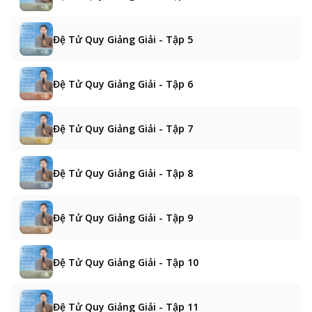
Đệ Tử Quy Giảng Giải - Tập 5
Đệ Tử Quy Giảng Giải - Tập 6
Đệ Tử Quy Giảng Giải - Tập 7
Đệ Tử Quy Giảng Giải - Tập 8
Đệ Tử Quy Giảng Giải - Tập 9
Đệ Tử Quy Giảng Giải - Tập 10
Đệ Tử Quy Giảng Giải - Tập 11