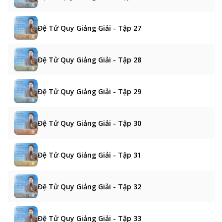
Đệ Tử Quy Giảng Giải - Tập 27
Đệ Tử Quy Giảng Giải - Tập 28
Đệ Tử Quy Giảng Giải - Tập 29
Đệ Tử Quy Giảng Giải - Tập 30
Đệ Tử Quy Giảng Giải - Tập 31
Đệ Tử Quy Giảng Giải - Tập 32
Đệ Tử Quy Giảng Giải - Tập 33