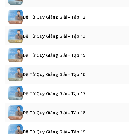
Đệ Tử Quy Giảng Giải - Tập 12
Đệ Tử Quy Giảng Giải - Tập 13
Đệ Tử Quy Giảng Giải - Tập 15
Đệ Tử Quy Giảng Giải - Tập 16
Đệ Tử Quy Giảng Giải - Tập 17
Đệ Tử Quy Giảng Giải - Tập 18
Đệ Tử Quy Giảng Giải - Tập 19