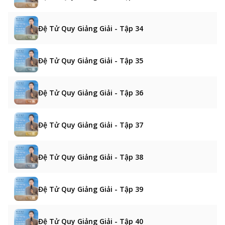
Đệ Tử Quy Giảng Giải - Tập 34
Đệ Tử Quy Giảng Giải - Tập 35
Đệ Tử Quy Giảng Giải - Tập 36
Đệ Tử Quy Giảng Giải - Tập 37
Đệ Tử Quy Giảng Giải - Tập 38
Đệ Tử Quy Giảng Giải - Tập 39
Đệ Tử Quy Giảng Giải - Tập 40