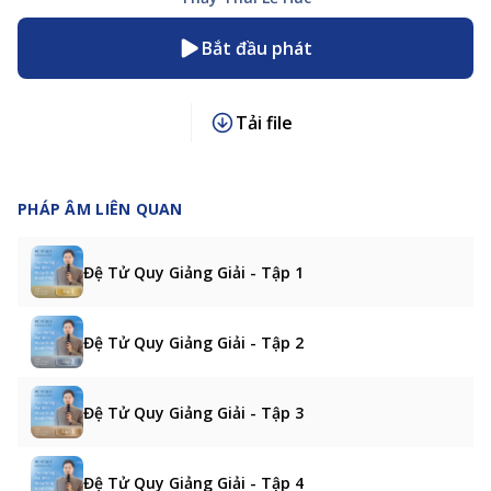
Bắt đầu phát
Tải file
PHÁP ÂM LIÊN QUAN
Đệ Tử Quy Giảng Giải - Tập 1
Đệ Tử Quy Giảng Giải - Tập 2
Đệ Tử Quy Giảng Giải - Tập 3
Đệ Tử Quy Giảng Giải - Tập 4