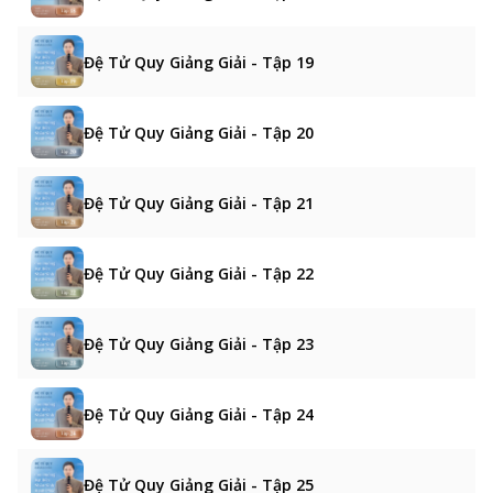
Đệ Tử Quy Giảng Giải - Tập 19
Đệ Tử Quy Giảng Giải - Tập 20
Đệ Tử Quy Giảng Giải - Tập 21
Đệ Tử Quy Giảng Giải - Tập 22
Đệ Tử Quy Giảng Giải - Tập 23
Đệ Tử Quy Giảng Giải - Tập 24
Đệ Tử Quy Giảng Giải - Tập 25