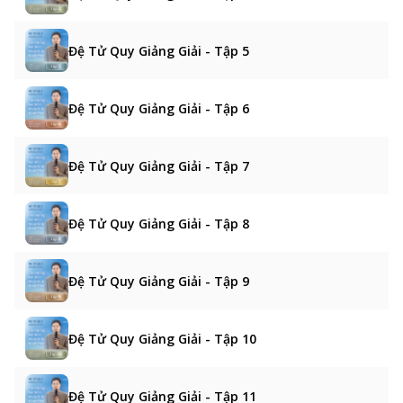
Đệ Tử Quy Giảng Giải - Tập 5
Đệ Tử Quy Giảng Giải - Tập 6
Đệ Tử Quy Giảng Giải - Tập 7
Đệ Tử Quy Giảng Giải - Tập 8
Đệ Tử Quy Giảng Giải - Tập 9
Đệ Tử Quy Giảng Giải - Tập 10
Đệ Tử Quy Giảng Giải - Tập 11