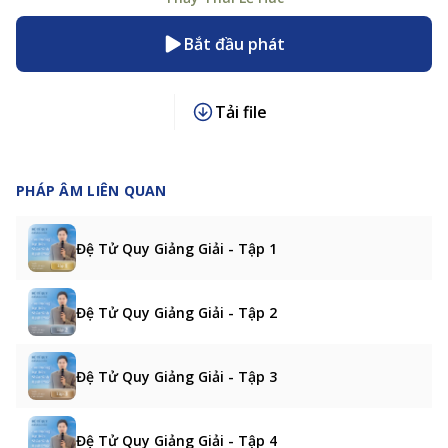
Bắt đầu phát
Tải file
PHÁP ÂM LIÊN QUAN
Đệ Tử Quy Giảng Giải - Tập 1
Đệ Tử Quy Giảng Giải - Tập 2
Đệ Tử Quy Giảng Giải - Tập 3
Đệ Tử Quy Giảng Giải - Tập 4