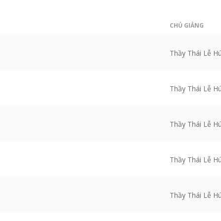
CHỦ GIẢNG
Thầy Thái Lễ H
Thầy Thái Lễ H
Thầy Thái Lễ H
Thầy Thái Lễ H
Thầy Thái Lễ H