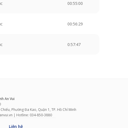
úc
00:55:00
úc
00:56:29
úc
0:57:47
nh An Vui
0
 Chiểu, Phường Đa Kao, Quận 1, TP. Hồ Chí Minh
vui.vn | Hotline: 034‑850‑3880
Liên hệ