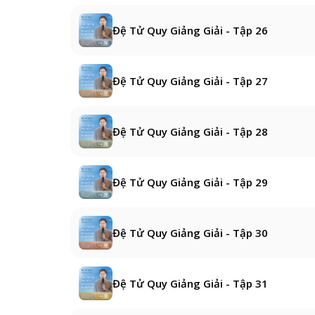
Đệ Tử Quy Giảng Giải - Tập 26
Đệ Tử Quy Giảng Giải - Tập 27
Đệ Tử Quy Giảng Giải - Tập 28
Đệ Tử Quy Giảng Giải - Tập 29
Đệ Tử Quy Giảng Giải - Tập 30
Đệ Tử Quy Giảng Giải - Tập 31