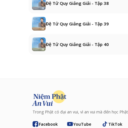
Đệ Tử Quy Giảng Giải - Tập 38
Đệ Tử Quy Giảng Giải - Tập 39
Đệ Tử Quy Giảng Giải - Tập 40
Trong Phật có đại an vui, vì an vui mà đến học Phật
Facebook
YouTube
TikTok