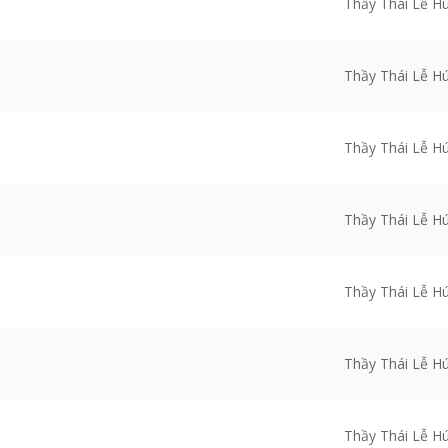
Thầy Thái Lễ H
Thầy Thái Lễ H
Thầy Thái Lễ H
Thầy Thái Lễ H
Thầy Thái Lễ H
Thầy Thái Lễ H
Thầy Thái Lễ H