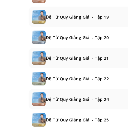
Đệ Tử Quy Giảng Giải - Tập 19
Đệ Tử Quy Giảng Giải - Tập 20
Đệ Tử Quy Giảng Giải - Tập 21
Đệ Tử Quy Giảng Giải - Tập 22
Đệ Tử Quy Giảng Giải - Tập 24
Đệ Tử Quy Giảng Giải - Tập 25