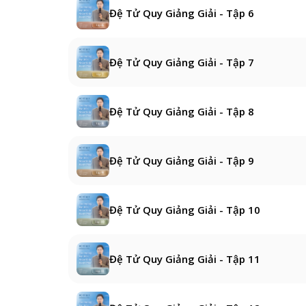
Đệ Tử Quy Giảng Giải - Tập 6
Đệ Tử Quy Giảng Giải - Tập 7
Đệ Tử Quy Giảng Giải - Tập 8
Đệ Tử Quy Giảng Giải - Tập 9
Đệ Tử Quy Giảng Giải - Tập 10
Đệ Tử Quy Giảng Giải - Tập 11