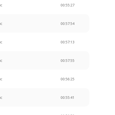
úc
00:55:27
úc
00:57:54
úc
00:57:13
úc
00:57:55
úc
00:56:25
úc
00:55:41