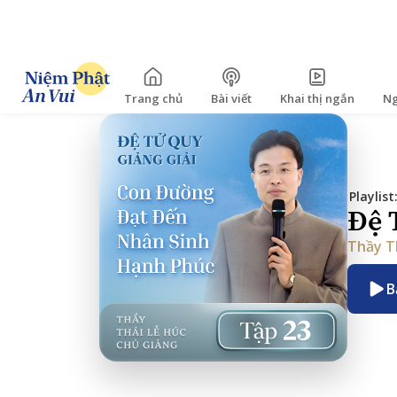
Trang chủ
Bài viết
Khai thị ngắn
Ng
Playlist
Đệ 
Thầy T
B