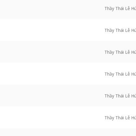
Thầy Thái Lễ H
Thầy Thái Lễ H
Thầy Thái Lễ H
Thầy Thái Lễ H
Thầy Thái Lễ H
Thầy Thái Lễ H