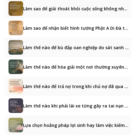
Làm sao để giải thoát khỏi cuộc sống không như ý thân tâm âu lo?
Làm sao để nhận biết hình tướng Phật A Di Đà tới tiếp dẫn?
Làm thế nào để bù đắp oan nghiệp do sát sanh gây ra?
Làm thế nào để hóa giải một nơi thường xuyên có người chết?
Làm thế nào để trả nợ trong khi chủ nợ đã qua đời?
Làm thế nào khi phải lái xe từng gây ra tai nạn giao thông?
Lựa chọn hoằng pháp lợi sinh hay làm việc kiếm tiền cúng dường cha mẹ?