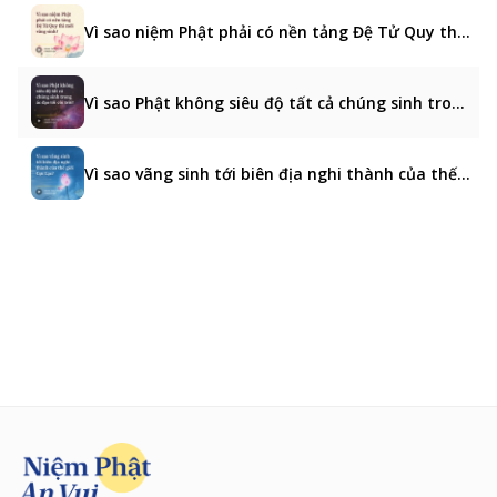
Vì sao niệm Phật phải có nền tảng Đệ Tử Quy thì mới vãng sinh?
Vì sao Phật không siêu độ tất cả chúng sinh trong ác đạo tới cõi trời?
Vì sao vãng sinh tới biên địa nghi thành của thế giới Cực Lạc?