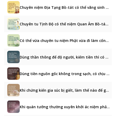
Chuyên niệm Địa Tạng Bồ-tát có thể vãng sinh Tây Phương không?
Chuyên tu Tịnh Độ có thể niệm Quan Âm Bồ-tát được không?
Có thể vừa chuyên tu niệm Phật vừa đi làm cống hiến cho xã hội không?
Dùng thần thông để độ người, kiếm tiền thì có như pháp không?
Dùng tiền nguồn gốc không trong sạch, có chịu nhân quả không?
Khi chứng kiến gia súc bị giết, làm thế nào để giúp đỡ chúng?
Khi quán tưởng thường xuyên khởi ác niệm phải làm sao?