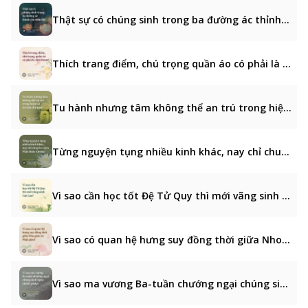
Thật sự có chúng sinh trong ba đường ác thỉnh cầu siêu độ?
Thích trang điểm, chú trọng quần áo có phải là tâm tham?
Tu hành nhưng tâm không thể an trú trong hiện tại thì làm thế nào?
Từng nguyện tụng nhiều kinh khác, nay chỉ chuyên niệm Phật được không?
Vì sao cần học tốt Đệ Tử Quy thì mới vãng sinh Cực Lạc?
Vì sao có quan hệ hưng suy đồng thời giữa Nho giáo và Phật giáo?
Vì sao ma vương Ba-tuần chướng ngại chúng sinh nghe chánh pháp?