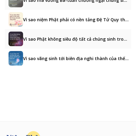
Vì sao ma vương Ba-tuần chướng ngại chúng sinh nghe chánh pháp?
Vì sao niệm Phật phải có nền tảng Đệ Tử Quy thì mới vãng sinh?
Vì sao Phật không siêu độ tất cả chúng sinh trong ác đạo tới cõi trời?
Vì sao vãng sinh tới biên địa nghi thành của thế giới Cực Lạc?