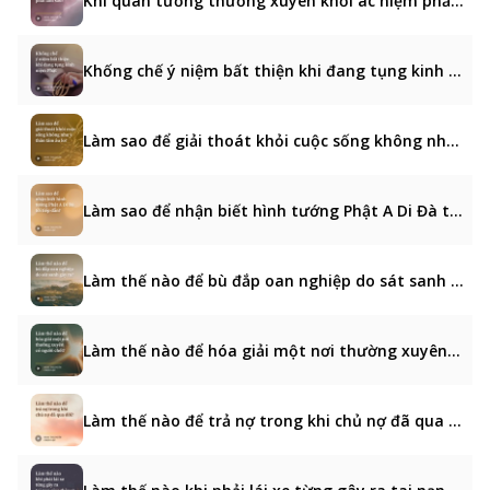
Khi quán tưởng thường xuyên khởi ác niệm phải làm sao?
Khống chế ý niệm bất thiện khi đang tụng kinh niệm Phật
Làm sao để giải thoát khỏi cuộc sống không như ý thân tâm âu lo?
Làm sao để nhận biết hình tướng Phật A Di Đà tới tiếp dẫn?
Làm thế nào để bù đắp oan nghiệp do sát sanh gây ra?
Làm thế nào để hóa giải một nơi thường xuyên có người chết?
Làm thế nào để trả nợ trong khi chủ nợ đã qua đời?