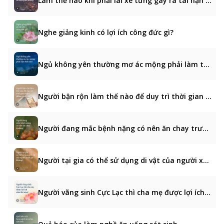
Làm thế nào khi phải lái xe từng gây ra tai nạn giao thông?
Nghe giảng kinh có lợi ích công đức gì?
Ngủ không yên thường mơ ác mộng phải làm thế nào?
Người bận rộn làm thế nào để duy trì thời gian nghe giảng kinh?
Người đang mắc bệnh nặng có nên ăn chay trường?
Người tại gia có thể sử dụng di vật của người xuất gia không?
Người vãng sinh Cực Lạc thì cha mẹ được lợi ích như thế nào?