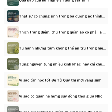
Quả báo của làm nghề ăn uống sát sinh
Thật sự có chúng sinh trong ba đường ác thỉnh cầu siêu độ?
Thích trang điểm, chú trọng quần áo có phải là tâm tham?
Tu hành nhưng tâm không thể an trú trong hiện tại thì làm thế nào?
Từng nguyện tụng nhiều kinh khác, nay chỉ chuyên niệm Phật được không?
Vì sao cần học tốt Đệ Tử Quy thì mới vãng sinh Cực Lạc?
Vì sao có quan hệ hưng suy đồng thời giữa Nho giáo và Phật giáo?