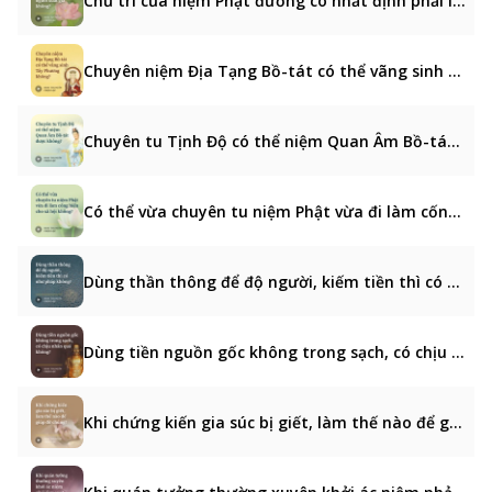
Chủ trì của niệm Phật đường có nhất định phải là người xuất gia không?
Chuyên niệm Địa Tạng Bồ-tát có thể vãng sinh Tây Phương không?
Chuyên tu Tịnh Độ có thể niệm Quan Âm Bồ-tát được không?
Có thể vừa chuyên tu niệm Phật vừa đi làm cống hiến cho xã hội không?
Dùng thần thông để độ người, kiếm tiền thì có như pháp không?
Dùng tiền nguồn gốc không trong sạch, có chịu nhân quả không?
Khi chứng kiến gia súc bị giết, làm thế nào để giúp đỡ chúng?