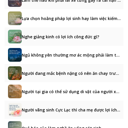
Làm thế nào khi phải lái xe từng gây ra tai nạn giao thông?
Lựa chọn hoằng pháp lợi sinh hay làm việc kiếm tiền cúng dường cha mẹ?
Nghe giảng kinh có lợi ích công đức gì?
Ngủ không yên thường mơ ác mộng phải làm thế nào?
Người đang mắc bệnh nặng có nên ăn chay trường?
Người tại gia có thể sử dụng di vật của người xuất gia không?
Người vãng sinh Cực Lạc thì cha mẹ được lợi ích như thế nào?