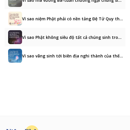
Vì sao ma vương Ba-tuần chướng ngại chúng sinh nghe chánh pháp?
Vì sao niệm Phật phải có nền tảng Đệ Tử Quy thì mới vãng sinh?
Vì sao Phật không siêu độ tất cả chúng sinh trong ác đạo tới cõi trời?
Vì sao vãng sinh tới biên địa nghi thành của thế giới Cực Lạc?