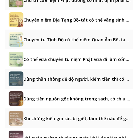
Chủ trì của niệm Phật đường có nhất định phải là người xuất gia không?
Chuyên niệm Địa Tạng Bồ-tát có thể vãng sinh Tây Phương không?
Chuyên tu Tịnh Độ có thể niệm Quan Âm Bồ-tát được không?
Có thể vừa chuyên tu niệm Phật vừa đi làm cống hiến cho xã hội không?
Dùng thần thông để độ người, kiếm tiền thì có như pháp không?
Dùng tiền nguồn gốc không trong sạch, có chịu nhân quả không?
Khi chứng kiến gia súc bị giết, làm thế nào để giúp đỡ chúng?