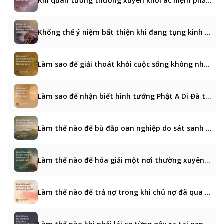
Khi quán tưởng thường xuyên khởi ác niệm phải làm sao?
Khống chế ý niệm bất thiện khi đang tụng kinh niệm Phật
Làm sao để giải thoát khỏi cuộc sống không như ý thân tâm âu lo?
Làm sao để nhận biết hình tướng Phật A Di Đà tới tiếp dẫn?
Làm thế nào để bù đắp oan nghiệp do sát sanh gây ra?
Làm thế nào để hóa giải một nơi thường xuyên có người chết?
Làm thế nào để trả nợ trong khi chủ nợ đã qua đời?