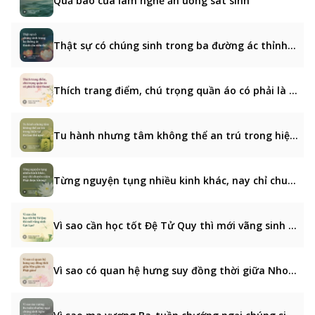
Quả báo của làm nghề ăn uống sát sinh
Thật sự có chúng sinh trong ba đường ác thỉnh cầu siêu độ?
Thích trang điểm, chú trọng quần áo có phải là tâm tham?
Tu hành nhưng tâm không thể an trú trong hiện tại thì làm thế nào?
Từng nguyện tụng nhiều kinh khác, nay chỉ chuyên niệm Phật được không?
Vì sao cần học tốt Đệ Tử Quy thì mới vãng sinh Cực Lạc?
Vì sao có quan hệ hưng suy đồng thời giữa Nho giáo và Phật giáo?