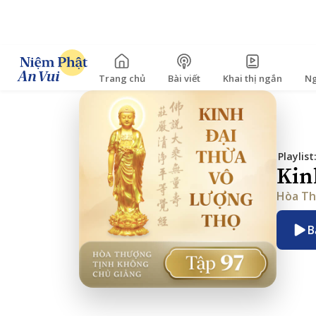
Trang chủ
Bài viết
Khai thị ngắn
Ng
Playlist
Kin
Hòa Th
B