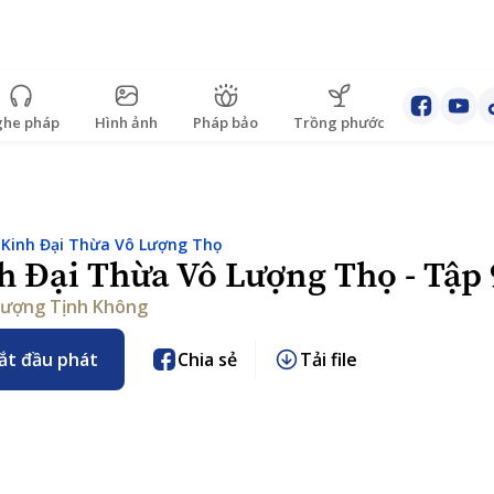
he pháp
Hình ảnh
Pháp bảo
Trồng phước
:
Kinh Đại Thừa Vô Lượng Thọ
h Đại Thừa Vô Lượng Thọ - Tập 
ượng Tịnh Không
ắt đầu phát
Chia sẻ
Tải file