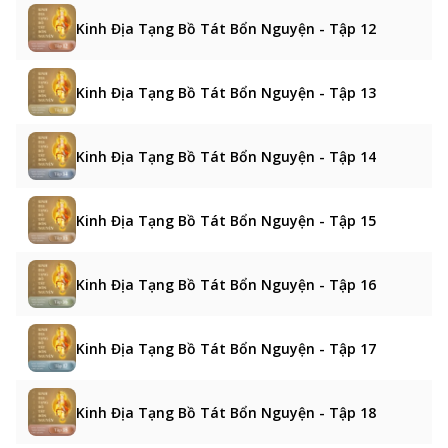
Kinh Địa Tạng Bồ Tát Bổn Nguyện - Tập 12
Kinh Địa Tạng Bồ Tát Bổn Nguyện - Tập 13
Kinh Địa Tạng Bồ Tát Bổn Nguyện - Tập 14
Kinh Địa Tạng Bồ Tát Bổn Nguyện - Tập 15
Kinh Địa Tạng Bồ Tát Bổn Nguyện - Tập 16
Kinh Địa Tạng Bồ Tát Bổn Nguyện - Tập 17
Kinh Địa Tạng Bồ Tát Bổn Nguyện - Tập 18