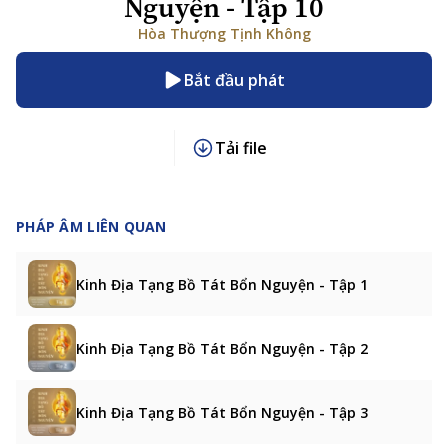
Nguyện - Tập 10
Hòa Thượng Tịnh Không
Bắt đầu phát
Tải file
PHÁP ÂM LIÊN QUAN
Kinh Địa Tạng Bồ Tát Bổn Nguyện - Tập 1
Kinh Địa Tạng Bồ Tát Bổn Nguyện - Tập 2
Kinh Địa Tạng Bồ Tát Bổn Nguyện - Tập 3