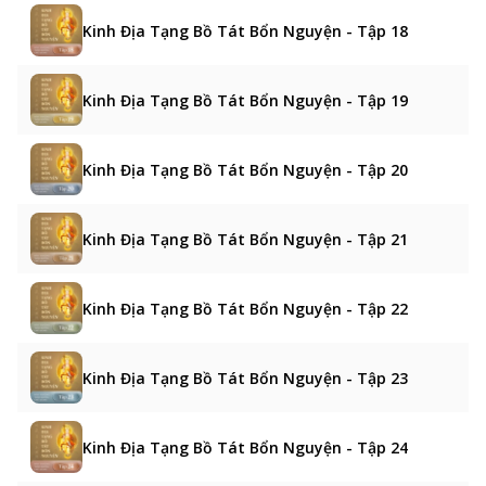
Kinh Địa Tạng Bồ Tát Bổn Nguyện - Tập 18
Kinh Địa Tạng Bồ Tát Bổn Nguyện - Tập 19
Kinh Địa Tạng Bồ Tát Bổn Nguyện - Tập 20
Kinh Địa Tạng Bồ Tát Bổn Nguyện - Tập 21
Kinh Địa Tạng Bồ Tát Bổn Nguyện - Tập 22
Kinh Địa Tạng Bồ Tát Bổn Nguyện - Tập 23
Kinh Địa Tạng Bồ Tát Bổn Nguyện - Tập 24