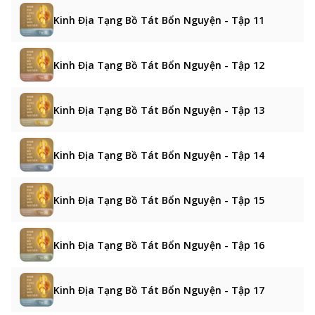
Kinh Địa Tạng Bồ Tát Bổn Nguyện - Tập 11
Kinh Địa Tạng Bồ Tát Bổn Nguyện - Tập 12
Kinh Địa Tạng Bồ Tát Bổn Nguyện - Tập 13
Kinh Địa Tạng Bồ Tát Bổn Nguyện - Tập 14
Kinh Địa Tạng Bồ Tát Bổn Nguyện - Tập 15
Kinh Địa Tạng Bồ Tát Bổn Nguyện - Tập 16
Kinh Địa Tạng Bồ Tát Bổn Nguyện - Tập 17