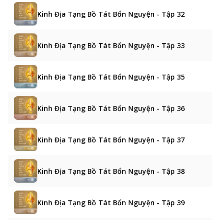
Kinh Địa Tạng Bồ Tát Bổn Nguyện - Tập 32
Kinh Địa Tạng Bồ Tát Bổn Nguyện - Tập 33
Kinh Địa Tạng Bồ Tát Bổn Nguyện - Tập 35
Kinh Địa Tạng Bồ Tát Bổn Nguyện - Tập 36
Kinh Địa Tạng Bồ Tát Bổn Nguyện - Tập 37
Kinh Địa Tạng Bồ Tát Bổn Nguyện - Tập 38
Kinh Địa Tạng Bồ Tát Bổn Nguyện - Tập 39