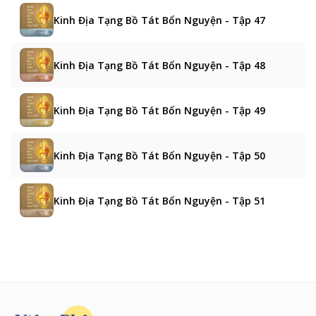
Kinh Địa Tạng Bồ Tát Bổn Nguyện - Tập 47
Kinh Địa Tạng Bồ Tát Bổn Nguyện - Tập 48
Kinh Địa Tạng Bồ Tát Bổn Nguyện - Tập 49
Kinh Địa Tạng Bồ Tát Bổn Nguyện - Tập 50
Kinh Địa Tạng Bồ Tát Bổn Nguyện - Tập 51