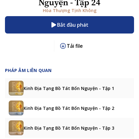
Nguyện - Tập 24
Hòa Thượng Tịnh Không
Bắt đầu phát
Tải file
PHÁP ÂM LIÊN QUAN
Kinh Địa Tạng Bồ Tát Bổn Nguyện - Tập 1
Kinh Địa Tạng Bồ Tát Bổn Nguyện - Tập 2
Kinh Địa Tạng Bồ Tát Bổn Nguyện - Tập 3