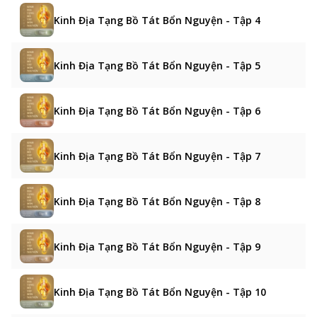
Kinh Địa Tạng Bồ Tát Bổn Nguyện - Tập 4
Kinh Địa Tạng Bồ Tát Bổn Nguyện - Tập 5
Kinh Địa Tạng Bồ Tát Bổn Nguyện - Tập 6
Kinh Địa Tạng Bồ Tát Bổn Nguyện - Tập 7
Kinh Địa Tạng Bồ Tát Bổn Nguyện - Tập 8
Kinh Địa Tạng Bồ Tát Bổn Nguyện - Tập 9
Kinh Địa Tạng Bồ Tát Bổn Nguyện - Tập 10