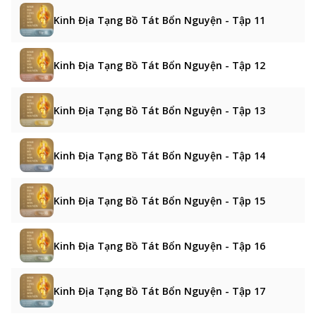
Kinh Địa Tạng Bồ Tát Bổn Nguyện - Tập 11
Kinh Địa Tạng Bồ Tát Bổn Nguyện - Tập 12
Kinh Địa Tạng Bồ Tát Bổn Nguyện - Tập 13
Kinh Địa Tạng Bồ Tát Bổn Nguyện - Tập 14
Kinh Địa Tạng Bồ Tát Bổn Nguyện - Tập 15
Kinh Địa Tạng Bồ Tát Bổn Nguyện - Tập 16
Kinh Địa Tạng Bồ Tát Bổn Nguyện - Tập 17