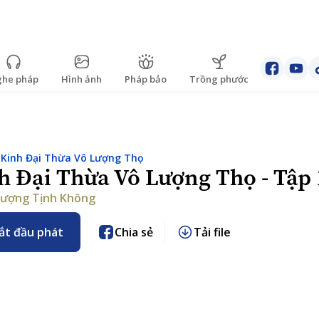
he pháp
Hình ảnh
Pháp bảo
Trồng phước
:
Kinh Đại Thừa Vô Lượng Thọ
h Đại Thừa Vô Lượng Thọ - Tập
ượng Tịnh Không
ắt đầu phát
Chia sẻ
Tải file