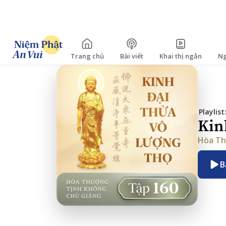
Trang chủ
Bài viết
Khai thị ngắn
Ng
Playlist
Kin
Hòa Th
B