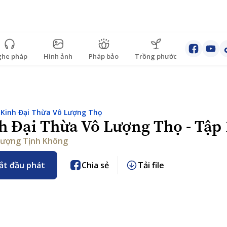
he pháp
Hình ảnh
Pháp bảo
Trồng phước
:
Kinh Đại Thừa Vô Lượng Thọ
h Đại Thừa Vô Lượng Thọ - Tập
ượng Tịnh Không
ắt đầu phát
Chia sẻ
Tải file