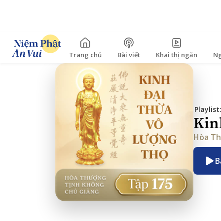
Trang chủ
Bài viết
Khai thị ngắn
Ng
Playlist
Kin
Hòa Th
B