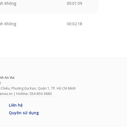
nh Không
00:01:59
nh Không
00:02:18
nh An Vui
0
 Chiểu, Phường Đa Kao, Quận 1, TP. Hồ Chí Minh
vui.vn | Hotline: 034‑850‑3880
Liên hệ
Quyền sử dụng