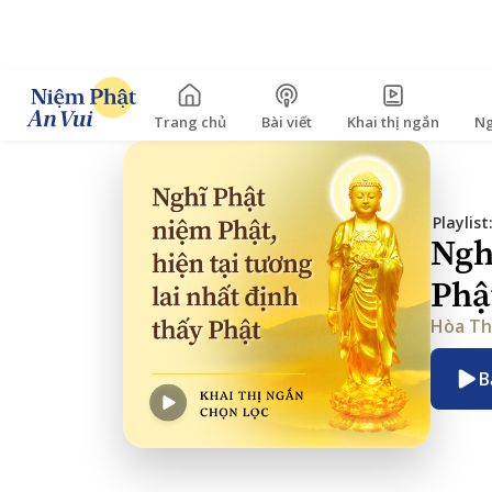
Trang chủ
Bài viết
Khai thị ngắn
Ng
Playlist
Ngh
Phậ
Hòa Th
B