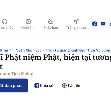
he pháp
Hình ảnh
Pháp bảo
Trồng phước
:
Khai Thị Ngắn Chọn Lọc - Trích từ giảng Kinh Đại Thừa Vô Lượn
ĩ Phật niệm Phật, hiện tại tươn
t
ượng Tịnh Không
ắt đầu phát
Chia sẻ
Tải file