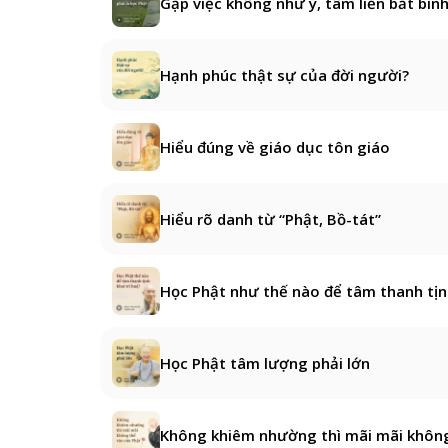
Gặp việc không như ý, tâm liền bất bình
Hạnh phúc thật sự của đời người?
Hiểu đúng về giáo dục tôn giáo
Hiểu rõ danh từ “Phật, Bồ-tát”
Học Phật như thế nào để tâm thanh tịnh
Học Phật tâm lượng phải lớn
Không khiêm nhường thì mãi mãi không